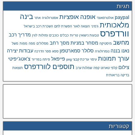
תגיות
בינה
אופנה
אופציות
paypal
אולטרסאונד
אסטרולוגיה
אתר
מלאכותית
ג'מיני
הוצאה לאור
הפשרת לחם
השכרת רכב בישראל
וורדפרס
מדריך רכב
טבעות נישואין
טריות
כבלים
כוכבים ומזלות
לווין
מחשב
מסחר במניות
מסך רחב
מיסטיקה
מסלולים
מפה
מפות
משל
נאנו בננה
סלולר
סמארטפון
עבודות יצירה
נומרולוגיה
ספא
ספר הדרכה
עורך תמונות
פייפאל
צ'אטג'יפיטי
עיסוי
עריכת קבצי png
פיתה בפריזר
תוספים לוורדפרס
צילום
קלפי טארוט
קפה
שמלות ערב
תוצאות
בדיקה בריאותית
קטגוריות