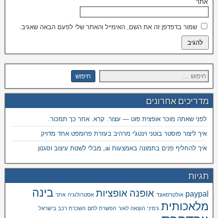
אתר
שמור בדפדפן זה את השם, האימייל והאתר שלי לפעם הבאה שאגיב.
מדריכים אחרונים
לפני שאתה מוכר אופצית פוט — עצור. קרא. אחר כך תמכור.
איך ליצור פוסטר בוטני וינטג'י מרהיב בעזרת פרומפט אחד מדויק
איך להחליף פנים בתמונה באמצעות ai, מבלי לשנות עיצוב וסגנון
תגיות
בינה
אופנה
אופציות
paypal
אולטרסאונד
אסטרולוגיה
אתר
מלאכותית
ג'מיני
הוצאה לאור
הפשרת לחם
השכרת רכב בישראל