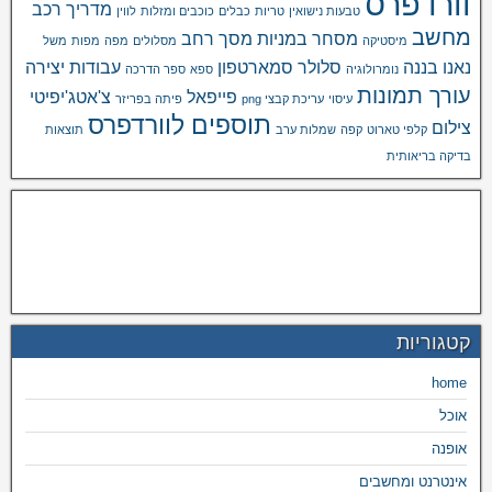
וורדפרס
מדריך רכב
טבעות נישואין
טריות
כבלים
כוכבים ומזלות
לווין
מחשב
מסחר במניות
מסך רחב
מיסטיקה
מסלולים
מפה
מפות
משל
נאנו בננה
סלולר
סמארטפון
עבודות יצירה
נומרולוגיה
ספא
ספר הדרכה
עורך תמונות
פייפאל
צ'אטג'יפיטי
עיסוי
עריכת קבצי png
פיתה בפריזר
תוספים לוורדפרס
צילום
קלפי טארוט
קפה
שמלות ערב
תוצאות
בדיקה בריאותית
קטגוריות
home
אוכל
אופנה
אינטרנט ומחשבים