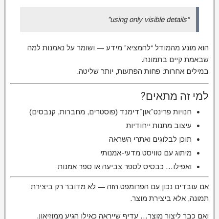
“using only visible details”
הוא מונע מהמודל “להמציא” מידע — ושומר על נאמנות למה
שבאמת קיים בתמונה.
במילים אחרות: פחות הפתעות, יותר שליטה.
למי זה מתאים?
חנויות פרינט־און־דימנד (פוסטרים, מחברות, קנבסים)
עיצוב מתנות ייחודיות
תוכן לבלוגים ואתרי השראה
מיתוג עם טוויסט מדעי-אמנותי
ואפילו… כבסיס לספר צביעה או ספר אמנות
אם עובדים נכון עם הפרומפט הזה — לא מדובר רק ביצירת
תמונה, אלא ביצירת מוצר.
ואם כבר ליצור מוצר… עדיף שייראה כאילו הגיע ממוזיאון.