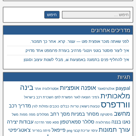
מדריכים אחרונים
לפני שאתה מוכר אופצית פוט — עצור. קרא. אחר כך תמכור.
איך ליצור פוסטר בוטני וינטג'י מרהיב בעזרת פרומפט אחד מדויק
איך להחליף פנים בתמונה באמצעות ai, מבלי לשנות עיצוב וסגנון
תגיות
בינה
אופנה
אופציות
paypal
אולטרסאונד
אסטרולוגיה
אתר
מלאכותית
ג'מיני
הוצאה לאור
הפשרת לחם
השכרת רכב בישראל
וורדפרס
מדריך רכב
טבעות נישואין
טריות
כבלים
כוכבים ומזלות
לווין
מחשב
מסחר במניות
מסך רחב
מיסטיקה
מסלולים
מפה
מפות
משל
נאנו בננה
סלולר
סמארטפון
עבודות יצירה
נומרולוגיה
ספא
ספר הדרכה
עורך תמונות
פייפאל
צ'אטג'יפיטי
עיסוי
עריכת קבצי png
פיתה בפריזר