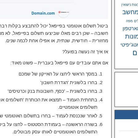
ות נישואין
חשב
ים
מפה
ביטול תשלום אוטומטי בפייפאל יכול להתבצע בקלות רבה
רטפון
חשובה – שכן רבים מאלו שביצעו תשלום בפייפאל, לא מ
ונות
מחזורית – חודשית, שנתית, או אפילו אחת לכמה שנים.
טג'יפיטי
ם
אז איך זה נעשה בפועל?
אם אתם עובדים עם פייפאל בעברית – פשוט מאוד:
במסך הראשי ליחצו על האייקון של שמכם
בחרו בלשונית 'הגדרת חשבון'
בחרו בלשונית – 'כסף, חשבונות בנק וכרטיסים'
בתחתית העמוד – תמצאו את הכותרת 'תשלומים אוטומ
תשלומים אוטומטיים.
לאחר שנכנסת לעמוד – בחרו בתשלום האוטומטי ש
בשורה הראשונה – בעמודת הסטטוס – לחצו על ביטו
התשלומים האוטומטיים לאותו עסק מבוטלים.