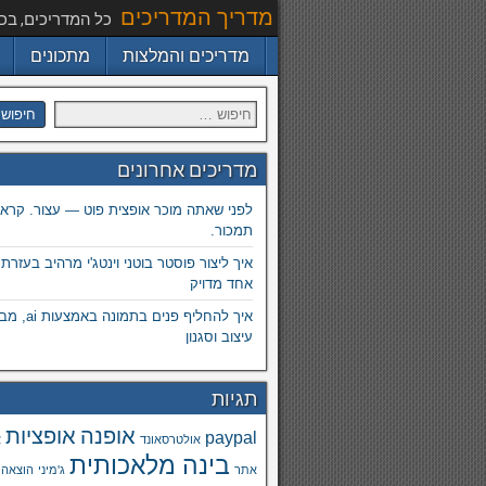
מדריך המדריכים
כל המדריכים, בכ
מדריכים והמלצות
מתכונים
מדריכים אחרונים
לפני שאתה מוכר אופצית פוט — עצור. קרא.
תמכור.
איך ליצור פוסטר בוטני וינטג'י מרהיב בעזרת
אחד מדויק
איך להחליף פנים
עיצוב וסגנון
תגיות
אופנה
אופציות
paypal
אולטרסאונד
א
בינה מלאכותית
אתר
ג'מיני
הוצאה 