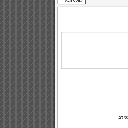
לפוסט הבא →
אגיב.