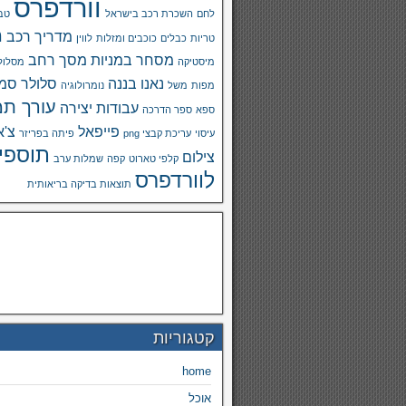
וורדפרס
לחם
השכרת רכב בישראל
טבע
מ
מדריך רכב
טריות
כבלים
כוכבים ומזלות
לווין
מסחר במניות
מסך רחב
מיסטיקה
מסלול
נאנו בננה
סלולר
סמא
מפות
משל
נומרולוגיה
עורך תמ
עבודות יצירה
ספא
ספר הדרכה
פייפאל
צ'א
עיסוי
עריכת קבצי png
פיתה בפריזר
תוספי
צילום
קלפי טארוט
קפה
שמלות ערב
לוורדפרס
תוצאות בדיקה בריאותית
קטגוריות
home
אוכל