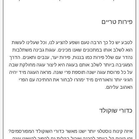
פירות טריים
לטבע יש כל כך הרבה טעם ושפע להציע לנו, וכל שעלינו לעשות
הוא לשלב אותו במתכונים שאנו מכינים. עוגות גבינה משתלבות
נהדר עם שלל פירות כמו בננות, פירות יער, ענבים ותאנים. הדרך
המגניבה ביותר לשלב אותם בעוגה היא ליצור עוגה מחולקת שבה
על כל פרוסת עוגה ישנה תוספת פרי שונה. מראה העוגה מיד יהיה
חגיגי יותר והאורחים מיד ימהרו לבחור את החתיכה עם הפרי
האהוב עליהם.
כדורי שוקולד
איזה קינוח נוסטלגי יותר ישנו מאשר כדורי השוקולד המפורסמים?
זהו קינוח קל ביותר להכנה שיכול בקלות גם להפוך לקישוט עוגה,