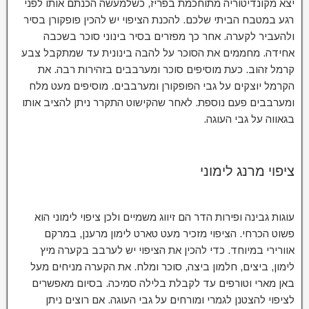
יצא מקונדיטוריה מתוחכמת בפריז, כשלמעשה הכנתם אותו לפני
רגע במטבח הביתי שלכם. להכנת הציפוי יש להכין פופקורן בסיר
ולהעביר לקערה. אחר כך מפזרים בסיר בינוני סוכר בשכבה
אחידה. מחממים את הסוכר על להבה בינונית עד שמתקבל צבע
קרמל זהוב. כעת מוסיפים סוכר ומערבבים בזהירות רבה. את
הקרמל יוצקים על גבי הפופקורן ומערבבים. מוסיפים מעט מלח
ומערבבים פעם נוספת. לאחר שהקישוט התקרר ניתן להציב אותו
בגאווה על גבי העוגה.
ציפוי מרנג לימוני
עוגות גבינה ופירות הדר הם זיווג משמיים ולכן ציפוי לימוני הוא
פשוט הכרחי. הציפוי מזכיר מעט טארט לימון מרענן, במרקם
אוורירי במיוחד. כדי להכין את הציפוי יש לערבב בקערה מיץ
לימון, ביצים, חלמון ביצה, סוכר ומלח. את הקערה מניחים מעל
באן מארי וטורפים עד לקבלת בלילה סמיכה. בסיום מאפשרים
לציפוי להצטנן לגמרי ומורחים על גבי העוגה. אם רוצים ניתן