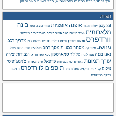
איך להחליף פנים בתמונה באמצעות ai, מבלי לשנות עיצוב וסגנון
תגיות
בינה
אופנה
אופציות
paypal
אולטרסאונד
אסטרולוגיה
אתר
מלאכותית
ג'מיני
הוצאה לאור
הפשרת לחם
השכרת רכב בישראל
וורדפרס
מדריך רכב
טבעות נישואין
טריות
כבלים
כוכבים ומזלות
לווין
מחשב
מסחר במניות
מסך רחב
מיסטיקה
מסלולים
מפה
מפות
משל
נאנו בננה
סלולר
סמארטפון
עבודות יצירה
נומרולוגיה
ספא
ספר הדרכה
עורך תמונות
פייפאל
צ'אטג'יפיטי
עיסוי
עריכת קבצי png
פיתה בפריזר
תוספים לוורדפרס
צילום
קלפי טארוט
קפה
שמלות ערב
תוצאות
בדיקה בריאותית