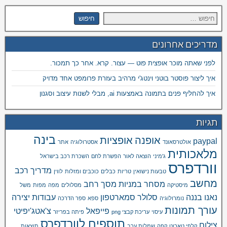
מדריכים אחרונים
לפני שאתה מוכר אופצית פוט — עצור. קרא. אחר כך תמכור.
איך ליצור פוסטר בוטני וינטג'י מרהיב בעזרת פרומפט אחד מדויק
איך להחליף פנים בתמונה באמצעות ai, מבלי לשנות עיצוב וסגנון
תגיות
בינה
אופנה
אופציות
paypal
אולטרסאונד
אסטרולוגיה
אתר
מלאכותית
ג'מיני
הוצאה לאור
הפשרת לחם
השכרת רכב בישראל
וורדפרס
מדריך רכב
טבעות נישואין
טריות
כבלים
כוכבים ומזלות
לווין
מחשב
מסחר במניות
מסך רחב
מיסטיקה
מסלולים
מפה
מפות
משל
נאנו בננה
סלולר
סמארטפון
עבודות יצירה
נומרולוגיה
ספא
ספר הדרכה
עורך תמונות
פייפאל
צ'אטג'יפיטי
עיסוי
עריכת קבצי png
פיתה בפריזר
תוספים לוורדפרס
צילום
קלפי טארוט
קפה
שמלות ערב
תוצאות