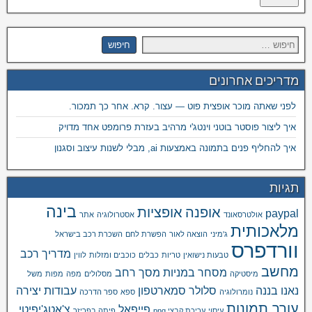
מדריכים אחרונים
לפני שאתה מוכר אופצית פוט — עצור. קרא. אחר כך תמכור.
איך ליצור פוסטר בוטני וינטג'י מרהיב בעזרת פרומפט אחד מדויק
איך להחליף פנים בתמונה באמצעות ai, מבלי לשנות עיצוב וסגנון
תגיות
בינה
אופנה
אופציות
paypal
אולטרסאונד
אסטרולוגיה
אתר
מלאכותית
ג'מיני
הוצאה לאור
הפשרת לחם
השכרת רכב בישראל
וורדפרס
מדריך רכב
טבעות נישואין
טריות
כבלים
כוכבים ומזלות
לווין
מחשב
מסחר במניות
מסך רחב
מיסטיקה
מסלולים
מפה
מפות
משל
נאנו בננה
סלולר
סמארטפון
עבודות יצירה
נומרולוגיה
ספא
ספר הדרכה
עורך תמונות
פייפאל
צ'אטג'יפיטי
עיסוי
עריכת קבצי png
פיתה בפריזר