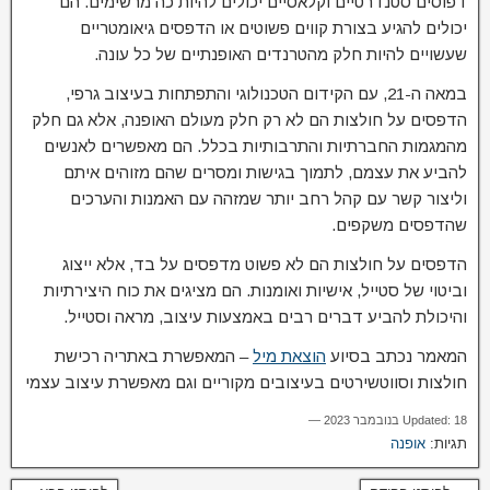
דפוסים סטנדרטיים וקלאסיים יכולים להיות כה מרשימים. הם
יכולים להגיע בצורת קווים פשוטים או הדפסים גיאומטריים
שעשויים להיות חלק מהטרנדים האופנתיים של כל עונה.
במאה ה-21, עם הקידום הטכנולוגי והתפתחות בעיצוב גרפי,
הדפסים על חולצות הם לא רק חלק מעולם האופנה, אלא גם חלק
מהמגמות החברתיות והתרבותיות בכלל. הם מאפשרים לאנשים
להביע את עצמם, לתמוך בגישות ומסרים שהם מזוהים איתם
וליצור קשר עם קהל רחב יותר שמזהה עם האמנות והערכים
שהדפסים משקפים.
הדפסים על חולצות הם לא פשוט מדפסים על בד, אלא ייצוג
וביטוי של סטייל, אישיות ואומנות. הם מציגים את כוח היצירתיות
והיכולת להביע דברים רבים באמצעות עיצוב, מראה וסטייל.
המאמר נכתב בסיוע
הוצאת מיל
– המאפשרת באתריה רכישת
חולצות וסווטשירטים בעיצובים מקוריים וגם מאפשרת עיצוב עצמי
Updated: 18 בנובמבר 2023 —
תגיות:
אופנה