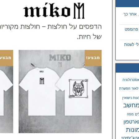
 אחר כך
 פרומפט
 בתמונה באמצעות ai, מבלי לשנות
סטרולוגיה
לאור
הפשרת
ות נישואין
חשב
ים
מפה
רטפון
ונות
טג'יפיטי