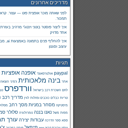
מדריכים אחרונים
לפני שאתה מוכר אופצית פוט — עצור. קרא.
תמכור.
איך ליצור פוסטר בוטני וינטג'י מרהיב בעזרת
אחד מדויק
איך להחליף פנים
עיצוב וסגנון
תגיות
אופנה
אופציות
paypal
אולטרסאונד
א
בינה מלאכותית
אתר
ג'מיני
הוצאה 
וורדפרס
לחם
השכרת רכב בישראל
טבע
מ
מדריך רכב
טריות
כבלים
כוכבים ומזלות
לווין
מסחר במניות
מסך רחב
מיסטיקה
מסלול
נאנו בננה
סלולר
סמא
מפות
משל
נומרולוגיה
עורך תמ
עבודות יצירה
ספא
ספר הדרכה
פייפאל
צ'א
עיסוי
עריכת קבצי png
פיתה בפריזר