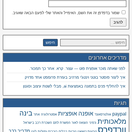
שמור בדפדפן זה את השם, האימייל והאתר שלי לפעם הבאה שאגיב.
מדריכים אחרונים
לפני שאתה מוכר אופצית פוט — עצור. קרא. אחר כך תמכור.
איך ליצור פוסטר בוטני וינטג'י מרהיב בעזרת פרומפט אחד מדויק
איך להחליף פנים בתמונה באמצעות ai, מבלי לשנות עיצוב וסגנון
תגיות
בינה
אופנה
אופציות
paypal
אולטרסאונד
אסטרולוגיה
אתר
מלאכותית
ג'מיני
הוצאה לאור
הפשרת לחם
השכרת רכב בישראל
וורדפרס
מדריך רכב
טבעות נישואין
טריות
כבלים
כוכבים ומזלות
לווין