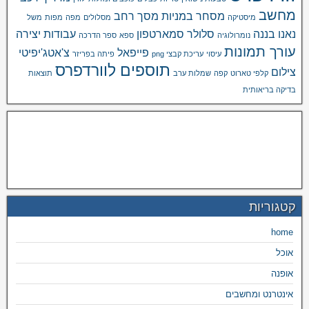
מחשב
מסחר במניות
מסך רחב
מיסטיקה
מסלולים
מפה
מפות
משל
נאנו בננה
סלולר
סמארטפון
עבודות יצירה
נומרולוגיה
ספא
ספר הדרכה
עורך תמונות
פייפאל
צ'אטג'יפיטי
עיסוי
עריכת קבצי png
פיתה בפריזר
תוספים לוורדפרס
צילום
קלפי טארוט
קפה
שמלות ערב
תוצאות
בדיקה בריאותית
קטגוריות
home
אוכל
אופנה
אינטרנט ומחשבים