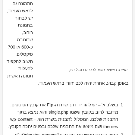
התמונה גם
לראש העמוד,
יש לבחור
בתמונת
רוחב,
שרוחבה
כ-600 או 700
פיקסלים.
חשוב להקפיד
להעלות
תמונה ראשית. חשוב להכניס בגודל נכון
תמונה ראשית
באופן קבוע, אחרת יהיה לכם 'חור' בראש העמוד.
בשלב א' – יש להוריד דרך שרת ה-Ftp את קובץ הפוסטים.
מדובר לרוב בקובץ ששמו single.php והוא נמצא בתוך
התבנית שלכם. המסלול לתבנית בשרת הוא wp-content –
themes ושם מיצאו את התבנית שלכם ובפנים יחכה הקובץ.
בתוך הקובץ חפשו את השורה <?php the_content(); ?>,