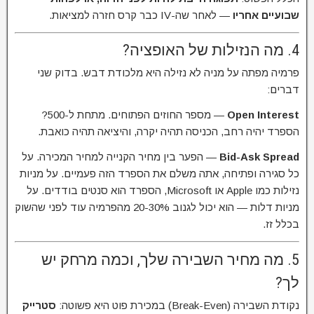
שבועיים אחריו
— לאחר שה-IV כבר קרס חזרה למציאות.
4. מה הנזילות של האופציה?
פרמיה מפתה על מניה לא נזילה היא מלכודת דבש. בדוק שני
דברים:
Open Interest
— מספר החוזים הפתוחים. מתחת ל-500?
הספרד יהיה רחב, הכניסה תהיה יקרה, והיציאה תהיה כואבת.
Bid-Ask Spread
— הפער בין מחיר הקנייה למחיר המכירה. על
כל סגירה ופתיחה, אתה משלם את הספרד הזה פעמיים. על מניות
נזילות כמו Apple או Microsoft, הספרד הוא סנטים בודדים. על
מניות דלות — הוא יכול לגנוב 20-30% מהפרמיה עוד לפני שהשוק
בכלל זז.
5. מה מחיר השבירה שלך, וכמה מרחק יש
לך?
נקודת השבירה (Break-Even) במכירת פוט היא פשוטה:
סטרייק