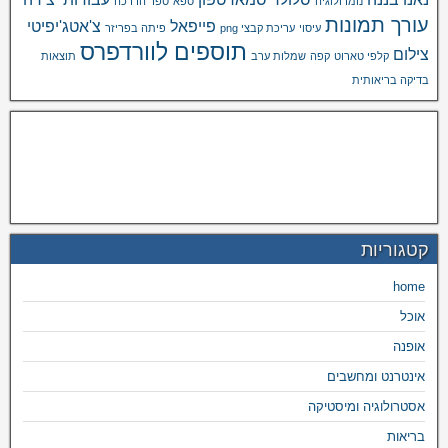
נומרולוגיה
ספא
ספר הדרכה
עורך תמונות
פייפאל
צ'אטג'יפיטי
עיסוי
עריכת קבצי png
פיתה בפריזר
תוספים לוורדפרס
צילום
קלפי טארוט
קפה
שמלות ערב
תוצאות
בדיקה בריאותית
קטגוריות
home
אוכל
אופנה
אינטרנט ומחשבים
אסטרולוגיה ומיסטיקה
בריאות