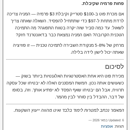
פחות פרמיה שקיבלת.
אם מכרת פוט ב-$100 סטרייק וקיבלת $3 פרמיה — המניה צריכה
לרדת מתחת ל-$97 כדי שתתחיל להפסיד. השאלה שאתה צריך
לשאול: עד כמה סביר שזה יקרה בטווח התפוגה? מה התמיכה
הטכנית הקרובה? האם המניה נמצאת כבר בדאונטרנד חזק?
מרחק של 5-8% מנקודת השבירה לתמיכה טכנית — זו פוזיציה
שאתה יכול לישון לידה בלילה.
לסיכום
מכירת פוט היא אחת האסטרטגיות האלגנטיות ביותר בשוק —
כשעושים אותה נכון. חמשת המסננים האלה לא יבטיחו שכל עסקה
תרוויח, אבל הם יבטיחו שאף הפסד לא יפתיע אותך. וזה, בסופו
של דבר, ההבדל בין סוחר לבין מהמר.
המאמר נכתב למטרות לימוד בלבד ואינו מהווה ייעוץ השקעות.
Updated: 6 במאי 2026 —
תגיות:
אופציות