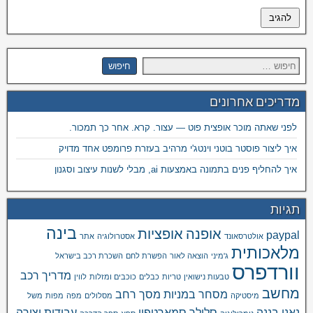
מדריכים אחרונים
לפני שאתה מוכר אופצית פוט — עצור. קרא. אחר כך תמכור.
איך ליצור פוסטר בוטני וינטג'י מרהיב בעזרת פרומפט אחד מדויק
איך להחליף פנים בתמונה באמצעות ai, מבלי לשנות עיצוב וסגנון
תגיות
בינה
אופנה
אופציות
paypal
אולטרסאונד
אסטרולוגיה
אתר
מלאכותית
ג'מיני
הוצאה לאור
הפשרת לחם
השכרת רכב בישראל
וורדפרס
מדריך רכב
טבעות נישואין
טריות
כבלים
כוכבים ומזלות
לווין
מחשב
מסחר במניות
מסך רחב
מיסטיקה
מסלולים
מפה
מפות
משל
נאנו בננה
סלולר
סמארטפון
עבודות יצירה