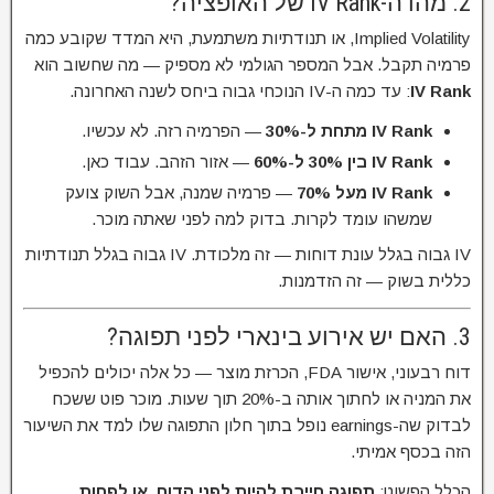
2. מהו ה-IV Rank של האופציה?
Implied Volatility, או תנודתיות משתמעת, היא המדד שקובע כמה
פרמיה תקבל. אבל המספר הגולמי לא מספיק — מה שחשוב הוא
IV Rank
: עד כמה ה-IV הנוכחי גבוה ביחס לשנה האחרונה.
IV Rank מתחת ל-30%
— הפרמיה רזה. לא עכשיו.
IV Rank בין 30% ל-60%
— אזור הזהב. עבוד כאן.
IV Rank מעל 70%
— פרמיה שמנה, אבל השוק צועק
שמשהו עומד לקרות. בדוק למה לפני שאתה מוכר.
IV גבוה בגלל עונת דוחות — זה מלכודת. IV גבוה בגלל תנודתיות
כללית בשוק — זה הזדמנות.
3. האם יש אירוע בינארי לפני תפוגה?
דוח רבעוני, אישור FDA, הכרזת מוצר — כל אלה יכולים להכפיל
את המניה או לחתוך אותה ב-20% תוך שעות. מוכר פוט ששכח
לבדוק שה-earnings נופל בתוך חלון התפוגה שלו למד את השיעור
הזה בכסף אמיתי.
הכלל הפשוט:
תפוגה חייבת להיות לפני הדוח, או לפחות