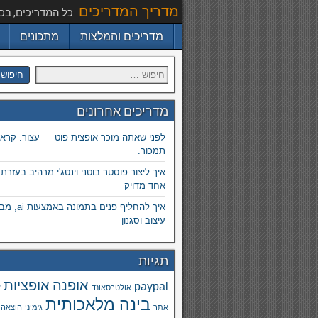
מדריך המדריכים
כל המדריכים, בכ
מדריכים והמלצות
מתכונים
מדריכים אחרונים
לפני שאתה מוכר אופצית פוט — עצור. קרא.
תמכור.
איך ליצור פוסטר בוטני וינטג'י מרהיב בעזרת
אחד מדויק
איך להחליף פנים
עיצוב וסגנון
תגיות
אופנה
אופציות
paypal
אולטרסאונד
א
בינה מלאכותית
אתר
ג'מיני
הוצאה 