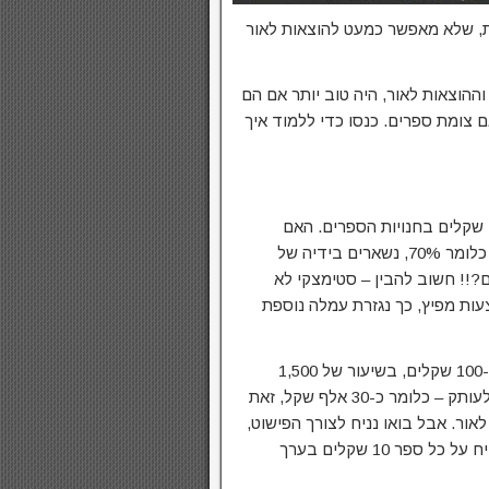
ות, שלא מאפשר כמעט להוצאות לאור
הוצאות לאור, היה טוב יותר אם הם
ם צומת ספרים. כנסו כדי ללמוד איך
נניח שאתם רוכשים – או מוכרים, ספר שמחירו הנקוב 100 שקלים בחנויות הספרים. האם
ידעתם שאם הספר נמכר בסטימצקי, 70 שקלים לפחות – כלומר 70%, נשארים בידיה של
יץ וההוצאה לאור תקבל פחות מ-30 שקלים?!! חשוב להבין – סטימצקי לא
עות מפיץ, כך נגזרת עמלה נוספת
מבלי להכנס לתחשיב המדויק, הפקה של ספר שנמכר בכ-100 שקלים, בשיעור של 1,500
עותקים, תעלה, למהדורה הראשונה, כ-20 שקלים לפחות לעותק – כלומר כ-30 אלף שקל, זאת
ר. אבל בואו נניח לצורך הפישוט,
שמדובר בספר בהוצאה עצמית. במקרה כזה, הסופר מרוויח על כל ספר 10 שקלים בערך