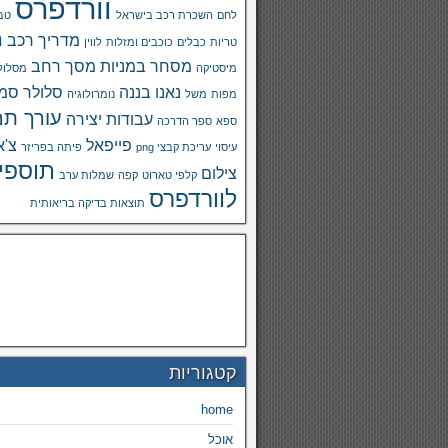
וורדפרס
לחם
השכרת רכב בישראל
טבע
מ
מדריך רכב
טריות
כבלים
כוכבים ומזלות
לווין
מסחר במניות
מסך רחב
מיסטיקה
מסלול
נאנו בננה
סלולר
סמא
מפות
משל
נומרולוגיה
עורך תמ
עבודות יצירה
ספא
ספר הדרכה
פייפאל
צ'א
עיסוי
עריכת קבצי png
פיתה בפריזר
תוספי
צילום
קלפי טארוט
קפה
שמלות ערב
לוורדפרס
תוצאות בדיקה בריאותית
קטגוריות
home
אוכל