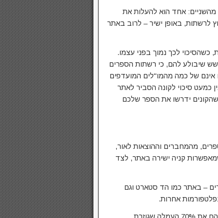
מהשניים: אחד הוא להעלות את
 לרשתות, באופן ישיר – לרוב באתר
ו למכור 1,000 עותקים לפחות, כשהסיכוי לכך נמוך בפני עצמו.
חשש שיבולע להם, כי רשתות הספרים
אינם של כמה מהמו"לים המועדפים
ן כמעט סיכוי לקונה הסביר לאתר
 שהקונים ידרשו את הספר שלכם
ספרים, מהמחברים וההוצאות לאור,
שמאפשרות קניה ישירה באתר, לצד
ים – באתר כמו הד סטארט וגם
בפלטפורמות אחרות.
זו למעשה הדרך האופטימלית לקונים ולמוכרים לחלק ביניהם את 70% העמלה שגוזרת