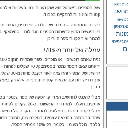
ות נישואין
שוק הספרים בישראל הוא שוק מעוות, רווי בעלויות צולב
חשב
קטנות ובינוניות להתקיים בכבוד.
ים
מפה
השורה התחתונה – המצב של כולם – הצרכנים, הסופרים וה
רטפון
היו נפגשים מחוץ לרשתות הספרים הגדולות – סטימצקי וג
ונות
למכור ואיך לקנות ספרים והיכן
טג'יפיטי
ם
עמלה של יותר מ-70%!
הרשת ושל המפ
עובדת ישירות עם הוצאות קטנות ובינוניות, אלא רק באמצ
בדרך.
מבלי לקחת בחשבון תמלוגים למחבר במקרה של הוצאה לאו
בלבד, כולל מע'מ – כלומר, רק 10% ממחיר הספר.