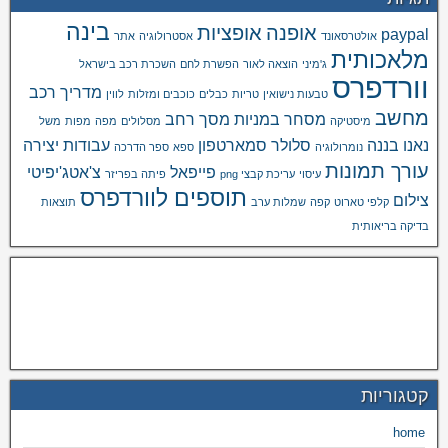
בינה
אופנה
אופציות
paypal
אולטרסאונד
אסטרולוגיה
אתר
מלאכותית
ג'מיני
הוצאה לאור
הפשרת לחם
השכרת רכב בישראל
וורדפרס
מדריך רכב
טבעות נישואין
טריות
כבלים
כוכבים ומזלות
לווין
מחשב
מסחר במניות
מסך רחב
מיסטיקה
מסלולים
מפה
מפות
משל
נאנו בננה
סלולר
סמארטפון
עבודות יצירה
נומרולוגיה
ספא
ספר הדרכה
עורך תמונות
פייפאל
צ'אטג'יפיטי
עיסוי
עריכת קבצי png
פיתה בפריזר
תוספים לוורדפרס
צילום
קלפי טארוט
קפה
שמלות ערב
תוצאות
בדיקה בריאותית
קטגוריות
home