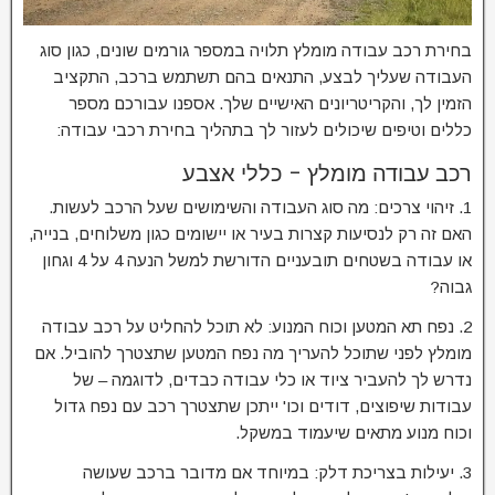
בחירת רכב עבודה מומלץ תלויה במספר גורמים שונים, כגון סוג
העבודה שעליך לבצע, התנאים בהם תשתמש ברכב, התקציב
הזמין לך, והקריטריונים האישיים שלך. אספנו עבורכם מספר
כללים וטיפים שיכולים לעזור לך בתהליך בחירת רכבי עבודה:
רכב עבודה מומלץ – כללי אצבע
1. זיהוי צרכים: מה סוג העבודה והשימושים שעל הרכב לעשות.
האם זה רק לנסיעות קצרות בעיר או יישומים כגון משלוחים, בנייה,
או עבודה בשטחים תובעניים הדורשת למשל הנעה 4 על 4 וגחון
גבוה?
2. נפח תא המטען וכוח המנוע: לא תוכל להחליט על רכב עבודה
מומלץ לפני שתוכל להעריך מה נפח המטען שתצטרך להוביל. אם
נדרש לך להעביר ציוד או כלי עבודה כבדים, לדוגמה – של
עבודות שיפוצים, דודים וכו' ייתכן שתצטרך רכב עם נפח גדול
וכוח מנוע מתאים שיעמוד במשקל.
3. יעילות בצריכת דלק: במיוחד אם מדובר ברכב שעושה