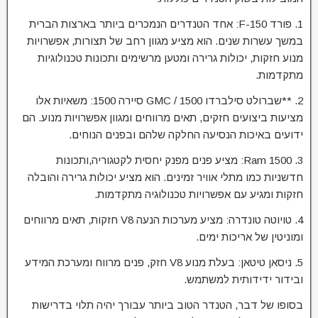
1. פורד F-150: אחד הטנדרים הנמכרים ביותר בארצות הברית
במשך עשרות שנים. הוא מציע מגוון רחב של תצורות, אפשרויות
מנוע חזקות, יכולות גרירה ומטען מרשימים ותכונות טכנולוגיות
מתקדמות.
2. **שברולט סילברדו 1500 / GMC סיירה 1500: משאיות אלו
מציעות ביצועים חזקים, תאים מרווחים ומגוון אפשרויות מנוע. הם
ידועים באיכות הנסיעה החלקה שלהם ובפנים הנוחים.
3. Ram 1500: מציע פנים מפנק יחסית לקטגוריה,ותכונות
חדשניות כמו מתלי אוויר זמינים. הוא מציע יכולות גרירה והובלה
חזקות ומגיע עם אפשרויות טכנולוגיה מתקדמות.
4. טויוטה טונדרה: מציע מערכות הנעה V8 חזקות, תאים מרווחים
ומוניטין של אריכות ימים.
5. ניסאן טיטאן: בעלת מנוע V8 חזק, פנים מרווח ומערכת המידע
ובידור ידידותית למשתמש.
בסופו של דבר, הטנדר הטוב ביותר עבורך יהיה תלוי בדרישות