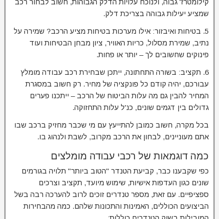
קילומטרז' גבוה, ולנוכח עלויות הדלק הגבוהות, חשוב לבחור רכב
שמציע יעילות גבוהה בצריכת דלק.
5. בטיחות ואיבזור: אילו מערכות בטיחות מציע הרכב? שמירה על
נתיב, שמירת מסלול, כריות האוויר, ציון מבחן הבטיחות ועוד
פינוקים שחשובים לך – יותר או פחות.
6. תקציב: בשורה התחתונה, ייתכן שבחירת רכב עבודה מומלץ
עבורכם, יהיה קודם כל פונקציה של מחיר. רק חשוב במסגרת
המחיר להבין גם מה עלות הביטוח של הרכב – ייתכנו פערים
גדולים בין דגמים שונים, כנ'ל עלות התחזוקה.
בכל מקרה, חשוב כמובן להתייעץ עם מי שכבר מחזיק ברכב שבו
אתם מעוניינים, לבחון את הרכב מקרוב, לשבת ולנהוג בו.
כמה דוגמאות של רכבי עבודה מומלצים
כפי שקבענו כבר, קביעת הטנדר "הטוב ביותר" תלויה בגורמים
שונים כגון העדפות אישיות, שימוש מיועד, תקציב וצרכים
ספציפיים. עם זאת, מספר טנדרים זוכים לרוב להערכה רבה בשל
הביצועים הכוללים, האמינות והתכונות שלהם. כמה מהבחירות
המובילות בשוק הטנדרים כוללות: