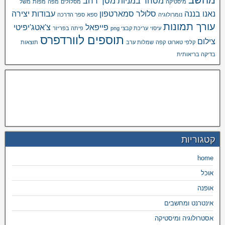
מסחר במניות
מסך רחב
מיסטיקה
מסלולים
מפה
מפות
משל
נאנו בננה
סלולר
סמארטפון
עבודות יצירה
נומרולוגיה
ספא
ספר הדרכה
עורך תמונות
פייפאל
צ'אטג'יפיטי
עיסוי
עריכת קבצי png
פיתה בפריזר
תוספים לוורדפרס
צילום
קלפי טארוט
קפה
שמלות ערב
תוצאות
בדיקה בריאותית
קטגוריות
home
אוכל
אופנה
אינטרנט ומחשבים
אסטרולוגיה ומיסטיקה