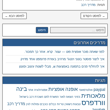
תגיות:
מדריך רכב
← לפוסט הקודם
לפוסט הבא →
מדריכים אחרונים
לפני שאתה מוכר אופצית פוט — עצור. קרא. אחר כך תמכור.
איך ליצור פוסטר בוטני וינטג'י מרהיב בעזרת פרומפט אחד מדויק
איך להחליף פנים בתמונה באמצעות ai, מבלי לשנות עיצוב וסגנון
תגיות
בינה
אופנה
אופציות
paypal
אולטרסאונד
אסטרולוגיה
אתר
מלאכותית
ג'מיני
הוצאה לאור
הפשרת לחם
השכרת רכב בישראל
וורדפרס
מדריך רכב
טבעות נישואין
טריות
כבלים
כוכבים ומזלות
לווין
מחשב