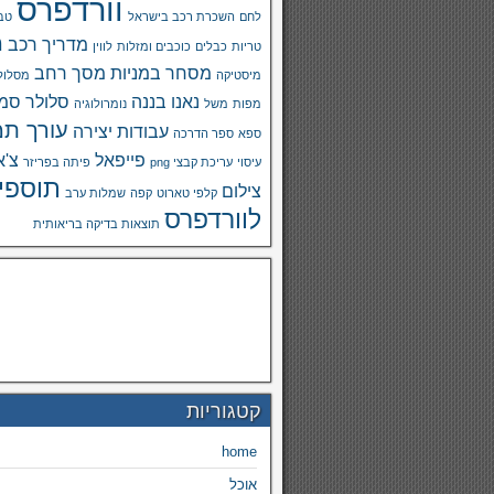
וורדפרס
לחם
השכרת רכב בישראל
טבע
מ
מדריך רכב
טריות
כבלים
כוכבים ומזלות
לווין
מסחר במניות
מסך רחב
מיסטיקה
מסלול
נאנו בננה
סלולר
סמא
מפות
משל
נומרולוגיה
עורך תמ
עבודות יצירה
ספא
ספר הדרכה
פייפאל
צ'א
עיסוי
עריכת קבצי png
פיתה בפריזר
תוספי
צילום
קלפי טארוט
קפה
שמלות ערב
לוורדפרס
תוצאות בדיקה בריאותית
קטגוריות
home
אוכל