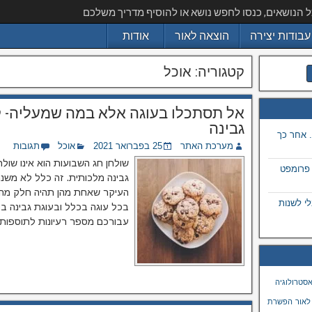
ל הנושאים, כנסו לחפש נושא או להוסיף מדריך משלכם
עבודות יצירה
הוצאה לאור
אודות
קטגוריה:
אוכל
אל תסתכלו בעוגה אלא במה שמעליה- ק
גבינה
 אחר כך
מערכת האתר
25 בפברואר 2021
אוכל
תגובות
שולחן חג השבועות הוא אינו שולח
 פרומפט
גבינה מלכותית. זה כלל לא משנה
העיקר שאחת מהן תהיה חלק מהס
 בתמונה באמצעות ai, מבלי לשנות
בכל עוגה בכלל ובעוגת גבינה בפ
עבורכם מספר רעיונות לתוספות 
סטרולוגיה
לאור
הפשרת