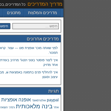
מדריך המדריכים
כל המדריכים, בכ
מדריכים והמלצות
מתכונים
מדריכים אחרונים
לפני שאתה מוכר אופצית פוט — עצור. קרא.
תמכור.
איך ליצור פוסטר בוטני וינטג'י מרהיב בעזרת
אחד מדויק
איך להחליף פנים
עיצוב וסגנון
תגיות
אופנה
אופציות
paypal
אולטרסאונד
א
בינה מלאכותית
אתר
ג'מיני
הוצאה 