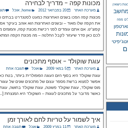
מכונות קפה – מדריך לבחירה
ות נישואין
חשב
מערכת האתר
20 בפברואר 2012
home
,
אוכל
תגו
מכונות קפה הפכו בשנים האחרונות כמעט לסטנדרט בבתים ו
ים
מפה
את הקפה שלו מאוד – ובשנים האחרונות הוא אוהב בעיקר אספר
רטפון
קפוצ'ינו. אם אתם עומדים לפני רכישת מכונת קפה, והמומים 
ונות
לכם כאן סדר שיעזור לקבל החלטה – מה מכונת הקפה המתא
טג'יפיטי
ם
עוגת שוקולד – אוסף מתכונים
מערכת האתר
5 במאי 2009
אוכל
תגובה אחת
עוגת שוקולד היא בסוף היום העוגה הפופולרית ביותר, בטח כא
אפשר למצוא ברשת מספר עצום של מתכונים שונים של עוגות שו
מוס שוקולד, עוגת שוקולד פשוטה, עוגת שוקולד בחושה, עוגת 
כאשר מדובר על מתכונים לעוגות – השוקולד היא המנצחת […
איך לשמור על טריות לחם לאורך זמן
מערכת האתר
11 במרץ 2009
אוכל
תגובה אחת