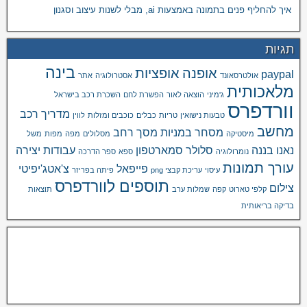
איך להחליף פנים בתמונה באמצעות ai, מבלי לשנות עיצוב וסגנון
תגיות
בינה
אופנה
אופציות
paypal
אולטרסאונד
אסטרולוגיה
אתר
מלאכותית
ג'מיני
הוצאה לאור
הפשרת לחם
השכרת רכב בישראל
וורדפרס
מדריך רכב
טבעות נישואין
טריות
כבלים
כוכבים ומזלות
לווין
מחשב
מסחר במניות
מסך רחב
מיסטיקה
מסלולים
מפה
מפות
משל
נאנו בננה
סלולר
סמארטפון
עבודות יצירה
נומרולוגיה
ספא
ספר הדרכה
עורך תמונות
פייפאל
צ'אטג'יפיטי
עיסוי
עריכת קבצי png
פיתה בפריזר
תוספים לוורדפרס
צילום
קלפי טארוט
קפה
שמלות ערב
תוצאות
בדיקה בריאותית