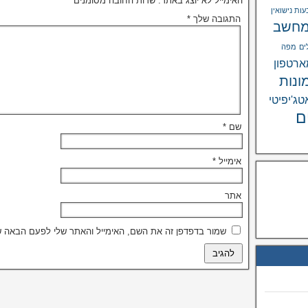
האימייל לא יוצג באתר.
שדות החובה מסומנים
*
ות נישואין
התגובה שלך
*
חשב
ים
מפה
רטפון
ונות
טג'יפיטי
ם
שם
*
אימייל
*
אתר
שמור בדפדפן זה את השם, האימייל והאתר שלי לפעם הבאה ש