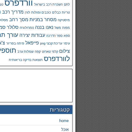
וורדפרס
לחם
השכרת רכב בישראל
טבע
מ
מדריך רכב
טריות
כבלים
כוכבים ומזלות
לווין
מסחר במניות
מסך רחב
מיסטיקה
מסלול
נאנו בננה
סלולר
סמא
מפות
משל
נומרולוגיה
עורך תמ
עבודות יצירה
ספא
ספר הדרכה
פייפאל
צ'א
עיסוי
עריכת קבצי png
פיתה בפריזר
תוספי
צילום
קלפי טארוט
קפה
שמלות ערב
לוורדפרס
תוצאות בדיקה בריאותית
קטגוריות
home
אוכל