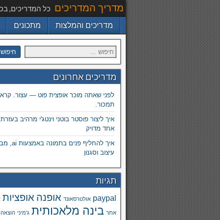
מדריך המדריכים
כל המדריכים, בכ
מדריכים והמלצות
מתכונים
מדריכים אחרונים
לפני שאתה מוכר אופצית פוט — עצור. קרא.
תמכור.
איך ליצור פוסטר בוטני וינטג'י מרהיב בעזרת
אחד מדויק
איך להחליף פנים
עיצוב וסגנון
תגיות
אופנה
אופציות
paypal
אולטרסאונד
א
בינה מלאכותית
אתר
ג'מיני
הוצאה 