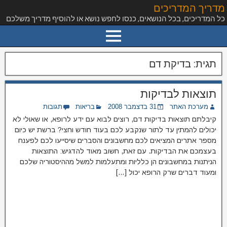
מדריך המדריכים
כל המדריכים, בכל הנושאים, כנסו לחפש נושא או להוסיף מדריך משלכם
תגית:
בדיקת דם
תוצאות לבדיקות
מערכת האתר
31 בדצמבר 2008
בריאות
תגובות
קיבלתם תוצאות בדיקות דם, רוצים לבוא עם ידע לרופא, או שאולי לא
יכולים להמתין עד לתור שנקבע לכם בעוד חודש וחצי? ברשת יש כיום
מספר אתרים המציאים לכם מחשבונים והסברים שיסייעו לכם לפענח
בעצמכם את הבדיקות. עם זאת, חשוב מאוד להדגיש: התוצאות
הניתנות במחשבונים הן כלליות ומתעלמות למשל מההיסטוריה שלכם
ומעוד דברים שרק הרופא יכול […]