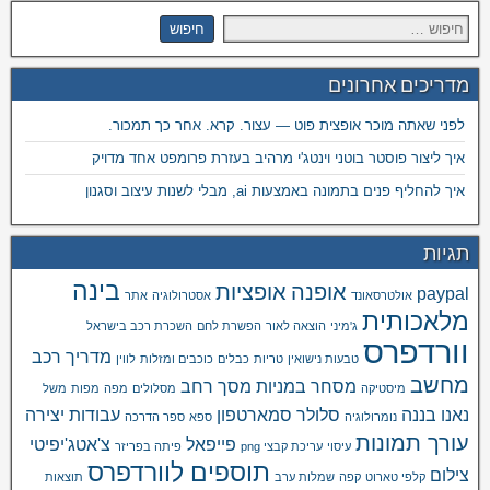
מדריכים אחרונים
לפני שאתה מוכר אופצית פוט — עצור. קרא. אחר כך תמכור.
איך ליצור פוסטר בוטני וינטג'י מרהיב בעזרת פרומפט אחד מדויק
איך להחליף פנים בתמונה באמצעות ai, מבלי לשנות עיצוב וסגנון
תגיות
בינה
אופנה
אופציות
paypal
אולטרסאונד
אסטרולוגיה
אתר
מלאכותית
ג'מיני
הוצאה לאור
הפשרת לחם
השכרת רכב בישראל
וורדפרס
מדריך רכב
טבעות נישואין
טריות
כבלים
כוכבים ומזלות
לווין
מחשב
מסחר במניות
מסך רחב
מיסטיקה
מסלולים
מפה
מפות
משל
נאנו בננה
סלולר
סמארטפון
עבודות יצירה
נומרולוגיה
ספא
ספר הדרכה
עורך תמונות
פייפאל
צ'אטג'יפיטי
עיסוי
עריכת קבצי png
פיתה בפריזר
תוספים לוורדפרס
צילום
קלפי טארוט
קפה
שמלות ערב
תוצאות