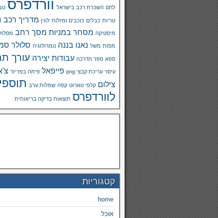
וורדפרס
לחם
השכרת רכב בישראל
טבע
מ
מדריך רכב
טריות
כבלים
כוכבים ומזלות
לווין
מסחר במניות
מסך רחב
מיסטיקה
מסלול
נאנו בננה
סלולר
סמא
מפות
משל
נומרולוגיה
עורך תמ
עבודות יצירה
ספא
ספר הדרכה
פייפאל
צ'א
עיסוי
עריכת קבצי png
פיתה בפריזר
תוספי
צילום
קלפי טארוט
קפה
שמלות ערב
לוורדפרס
תוצאות בדיקה בריאותית
קטגוריות
home
אוכל