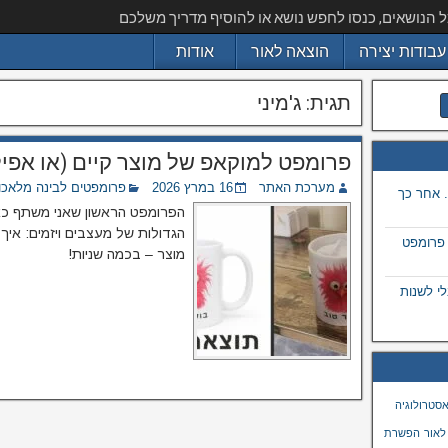
ל הנושאים, כנסו לחפש נושא או להוסיף מדריך משלכם
עבודות יצירה
הוצאה לאור
אודות
תגית:
ג'מיני
פרומפט למוקאפ של מוצר קיים (או אפיל
מערכת האתר
16 במרץ 2026
פרומפטים לבינה מלאכו
 אחר כך
הפרומפט הראשון שאני משתף כא
הגדולות של מעצבים ויזמים: איך 
 פרומפט
מוצר – בכמה שניות!
 בתמונה באמצעות ai, מבלי לשנות
סטרולוגיה
לאור
הפשרת