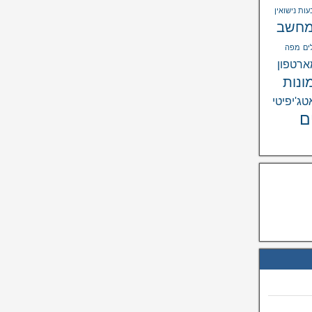
ות נישואין
חשב
ים
מפה
רטפון
ונות
טג'יפיטי
ם