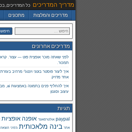
מדריך המדריכים
כל המדריכים, בכ
מדריכים והמלצות
מתכונים
מדריכים אחרונים
לפני שאתה מוכר אופצית פוט — עצור. קרא.
תמכור.
איך ליצור פוסטר בוטני וינטג'י מרהיב בעזרת
אחד מדויק
איך להחליף פנים
עיצוב וסגנון
תגיות
אופנה
אופציות
paypal
אולטרסאונד
א
בינה מלאכותית
אתר
ג'מיני
הוצאה 