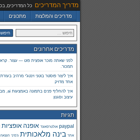
מדריך המדריכים
כל המדריכים, בכ
מדריכים והמלצות
מתכונים
מדריכים אחרונים
לפני שאתה מוכר אופצית פוט — עצור. קרא.
תמכור.
איך ליצור פוסטר בוטני וינטג'י מרהיב בעזרת
אחד מדויק
איך להחליף פנים
עיצוב וסגנון
תגיות
אופנה
אופציות
paypal
אולטרסאונד
א
בינה מלאכותית
אתר
ג'מיני
הוצאה 