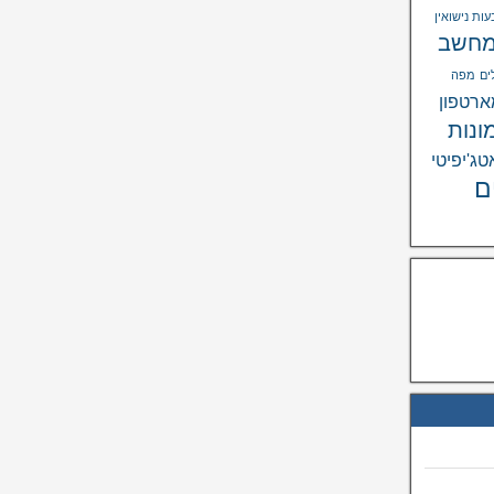
ות נישואין
חשב
ים
מפה
רטפון
ונות
טג'יפיטי
ם