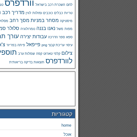
וורדפרס
לחם
השכרת רכב בישראל
טבע
מ
מדריך רכב
טריות
כבלים
כוכבים ומזלות
לווין
מסחר במניות
מסך רחב
מיסטיקה
מסלול
נאנו בננה
סלולר
סמא
מפות
משל
נומרולוגיה
עורך תמ
עבודות יצירה
ספא
ספר הדרכה
פייפאל
צ'א
עיסוי
עריכת קבצי png
פיתה בפריזר
תוספי
צילום
קלפי טארוט
קפה
שמלות ערב
לוורדפרס
תוצאות בדיקה בריאותית
קטגוריות
home
אוכל