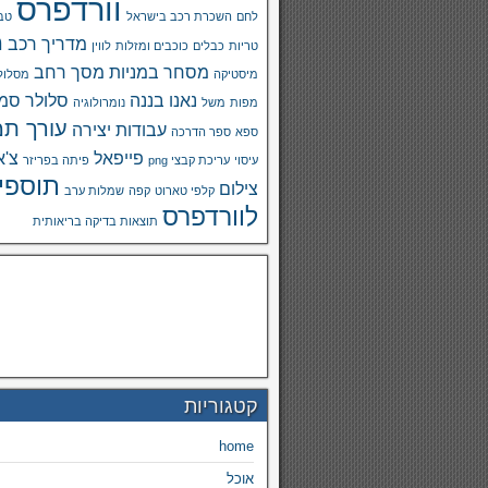
וורדפרס
לחם
השכרת רכב בישראל
טבע
מ
מדריך רכב
טריות
כבלים
כוכבים ומזלות
לווין
מסחר במניות
מסך רחב
מיסטיקה
מסלול
נאנו בננה
סלולר
סמא
מפות
משל
נומרולוגיה
עורך תמ
עבודות יצירה
ספא
ספר הדרכה
פייפאל
צ'א
עיסוי
עריכת קבצי png
פיתה בפריזר
תוספי
צילום
קלפי טארוט
קפה
שמלות ערב
לוורדפרס
תוצאות בדיקה בריאותית
קטגוריות
home
אוכל