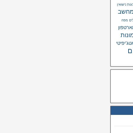
ות נישואין
חשב
ים
מפה
רטפון
ונות
טג'יפיטי
ם