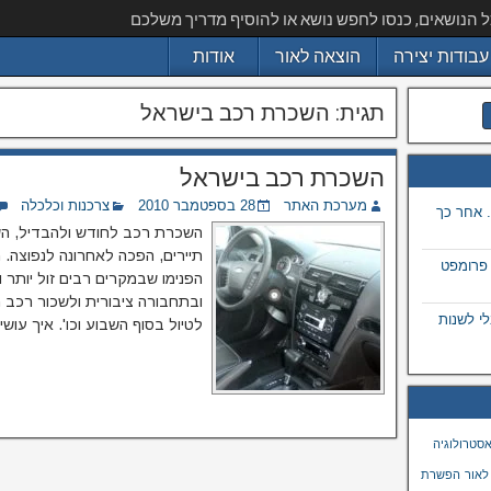
ל הנושאים, כנסו לחפש נושא או להוסיף מדריך משלכם
עבודות יצירה
הוצאה לאור
אודות
תגית:
השכרת רכב בישראל
השכרת רכב בישראל
מערכת האתר
28 בספטמבר 2010
צרכנות וכלכלה
 אחר כך
השכרת רכב לחודש ולהבדיל, הש
תיירים, הפכה לאחרונה לנפוצה. 
 פרומפט
הפנימו שבמקרים רבים זול יותר וב
ובתחבורה ציבורית ולשכור רכב ר
 בתמונה באמצעות ai, מבלי לשנות
לטיול בסוף השבוע וכו'. איך עו
סטרולוגיה
לאור
הפשרת