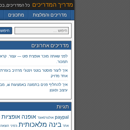
מדריך המדריכים
כל המדריכים, בכ
מדריכים והמלצות
מתכונים
מדריכים אחרונים
לפני שאתה מוכר אופצית פוט — עצור. קרא.
תמכור.
איך ליצור פוסטר בוטני וינטג'י מרהיב בעזרת
אחד מדויק
איך להחליף פנים
עיצוב וסגנון
תגיות
אופנה
אופציות
paypal
אולטרסאונד
א
בינה מלאכותית
אתר
ג'מיני
הוצאה 