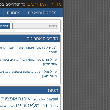
מדריך המדריכים
כל המדריכים, בכ
מדריכים והמלצות
מתכונים
מדריכים אחרונים
לפני שאתה מוכר אופצית פוט — עצור. קרא.
תמכור.
איך ליצור פוסטר בוטני וינטג'י מרהיב בעזרת
אחד מדויק
איך להחליף פנים
עיצוב וסגנון
תגיות
אופנה
אופציות
paypal
אולטרסאונד
א
בינה מלאכותית
אתר
ג'מיני
הוצאה 