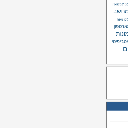
ות נישואין
חשב
ים
מפה
רטפון
ונות
טג'יפיטי
ם