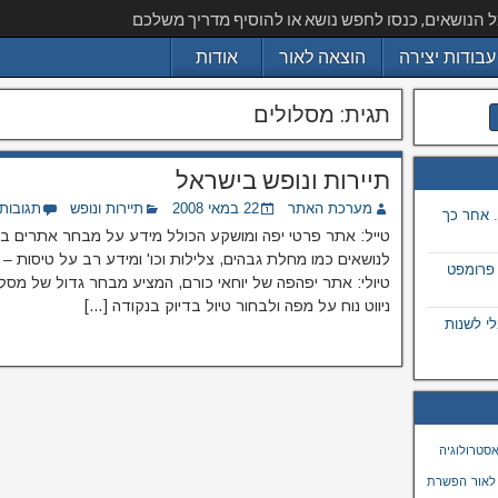
ל הנושאים, כנסו לחפש נושא או להוסיף מדריך משלכם
עבודות יצירה
הוצאה לאור
אודות
תגית:
מסלולים
תיירות ונופש בישראל
מערכת האתר
22 במאי 2008
תיירות ונופש
תגובות
 אחר כך
טייל: אתר פרטי יפה ומושקע הכולל מידע על מבחר אתרים בעו
לנושאים כמו מחלת גבהים, צלילות וכו' ומידע רב על טיסות –
 פרומפט
טיולי: אתר יפהפה של יוחאי כורם, המציע מבחר גדול של מסל
ניווט נוח על מפה ולבחור טיול בדיוק בנקודה […]
 בתמונה באמצעות ai, מבלי לשנות
סטרולוגיה
לאור
הפשרת