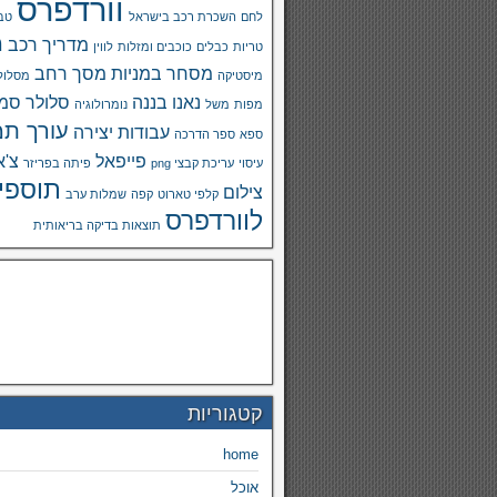
וורדפרס
לחם
השכרת רכב בישראל
טבע
מ
מדריך רכב
טריות
כבלים
כוכבים ומזלות
לווין
מסחר במניות
מסך רחב
מיסטיקה
מסלול
נאנו בננה
סלולר
סמא
מפות
משל
נומרולוגיה
עורך תמ
עבודות יצירה
ספא
ספר הדרכה
פייפאל
צ'א
עיסוי
עריכת קבצי png
פיתה בפריזר
תוספי
צילום
קלפי טארוט
קפה
שמלות ערב
לוורדפרס
תוצאות בדיקה בריאותית
קטגוריות
home
אוכל