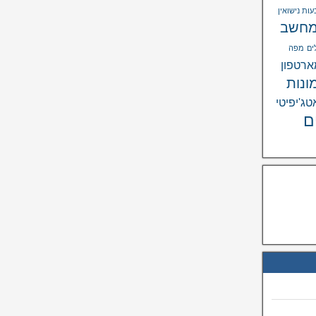
ות נישואין
חשב
ים
מפה
רטפון
ונות
טג'יפיטי
ם