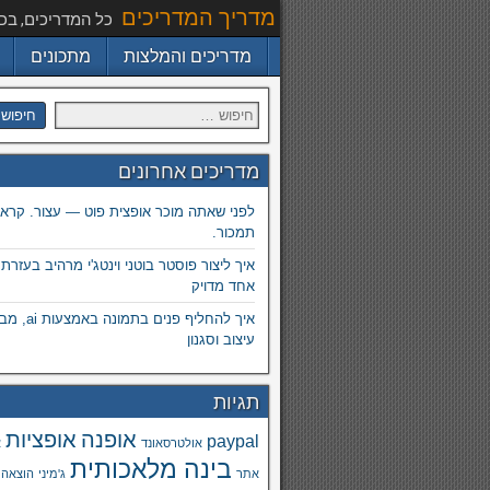
מדריך המדריכים
כל המדריכים, בכ
מדריכים והמלצות
מתכונים
מדריכים אחרונים
לפני שאתה מוכר אופצית פוט — עצור. קרא.
תמכור.
איך ליצור פוסטר בוטני וינטג'י מרהיב בעזרת
אחד מדויק
איך להחליף פנים
עיצוב וסגנון
תגיות
אופנה
אופציות
paypal
אולטרסאונד
א
בינה מלאכותית
אתר
ג'מיני
הוצאה 