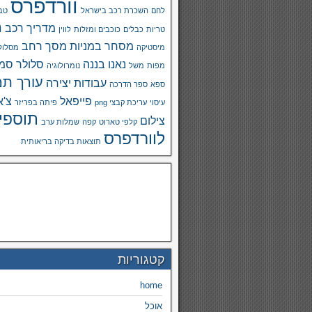
וורדפרס
לחם
השכרת רכב בישראל
טבע
מ
מדריך רכב
טריות
כבלים
כוכבים ומזלות
לווין
מסחר במניות
מסך רחב
מיסטיקה
מסלול
נאנו בננה
סלולר
סמא
מפות
משל
נומרולוגיה
עורך תמ
עבודות יצירה
ספא
ספר הדרכה
פייפאל
צ'א
עיסוי
עריכת קבצי png
פיתה בפריזר
תוספי
צילום
קלפי טארוט
קפה
שמלות ערב
לוורדפרס
תוצאות בדיקה בריאותית
קטגוריות
home
אוכל