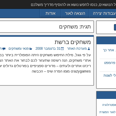
ל הנושאים, כנסו לחפש נושא או להוסיף מדריך משלכם
עבודות יצירה
הוצאה לאור
אודות
תגית:
משחקים
משחקים ברשת
מערכת האתר
31 בדצמבר 2008
פנאי ומשחקים
ת
 אחר כך
אתרי משחקים, הנה רשימה שתעזור לכם לבחור את האתר המת
 פרומפט
ריכזנו אתרים ולעתים – מדורים ספציפיים בפורטלים גדולים 
crazygames מומו הפרה שיפ – הכבשה
 בתמונה באמצעות ai, מבלי לשנות
סטרולוגיה
לאור
הפשרת