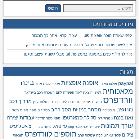
מדריכים אחרונים
לפני שאתה מוכר אופצית פוט — עצור. קרא. אחר כך תמכור.
איך ליצור פוסטר בוטני וינטג'י מרהיב בעזרת פרומפט אחד מדויק
איך להחליף פנים בתמונה באמצעות ai, מבלי לשנות עיצוב וסגנון
תגיות
בינה
אופנה
אופציות
paypal
אולטרסאונד
אסטרולוגיה
אתר
מלאכותית
ג'מיני
הוצאה לאור
הפשרת לחם
השכרת רכב בישראל
וורדפרס
מדריך רכב
טבעות נישואין
טריות
כבלים
כוכבים ומזלות
לווין
מחשב
מסחר במניות
מסך רחב
מיסטיקה
מסלולים
מפה
מפות
משל
נאנו בננה
סלולר
סמארטפון
עבודות יצירה
נומרולוגיה
ספא
ספר הדרכה
עורך תמונות
פייפאל
צ'אטג'יפיטי
עיסוי
עריכת קבצי png
פיתה בפריזר
תוספים לוורדפרס
צילום
קלפי טארוט
קפה
שמלות ערב
תוצאות