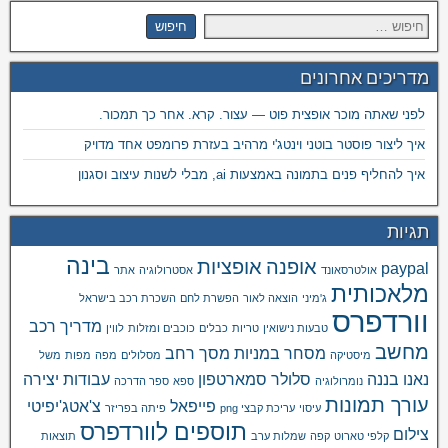
מדריכים אחרונים
לפני שאתה מוכר אופצית פוט — עצור. קרא. אחר כך תמכור.
איך ליצור פוסטר בוטני וינטג'י מרהיב בעזרת פרומפט אחד מדויק
איך להחליף פנים בתמונה באמצעות ai, מבלי לשנות עיצוב וסגנון
תגיות
בינה
אופנה
אופציות
paypal
אולטרסאונד
אסטרולוגיה
אתר
מלאכותית
ג'מיני
הוצאה לאור
הפשרת לחם
השכרת רכב בישראל
וורדפרס
מדריך רכב
טבעות נישואין
טריות
כבלים
כוכבים ומזלות
לווין
מחשב
מסחר במניות
מסך רחב
מיסטיקה
מסלולים
מפה
מפות
משל
נאנו בננה
סלולר
סמארטפון
עבודות יצירה
נומרולוגיה
ספא
ספר הדרכה
עורך תמונות
פייפאל
צ'אטג'יפיטי
עיסוי
עריכת קבצי png
פיתה בפריזר
תוספים לוורדפרס
צילום
קלפי טארוט
קפה
שמלות ערב
תוצאות