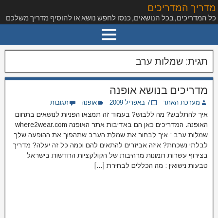
מדריך המדריכים
כל המדריכים, בכל הנושאים, כנסו לחפש נושא או להוסיף מדריך משלכם
תגית:
שמלות ערב
מדריכים בנושא אופנה
מערכת האתר
7 באפריל 2009
אופנה
תגובות
איך להתלבש? מה ללבוש? בעמוד זה תמצאו הפניות לנושאים בתחום
האופנה. המדריכים כאן הם באדיבות אתר האופנה where2wear.com
שמלות ערב : איך לבחור את שמלת הערב שתהפוך את ההופעה שלך
לבלתי נשכחת? איזה אביזרים להתאים להם וכמה כל זה יעלה? מדריך
בצירוף עשרות תמונות מרהיבות של הקולקציות החדשות בישראל
טבעות נישואין : מה הכללים לבחירת […]