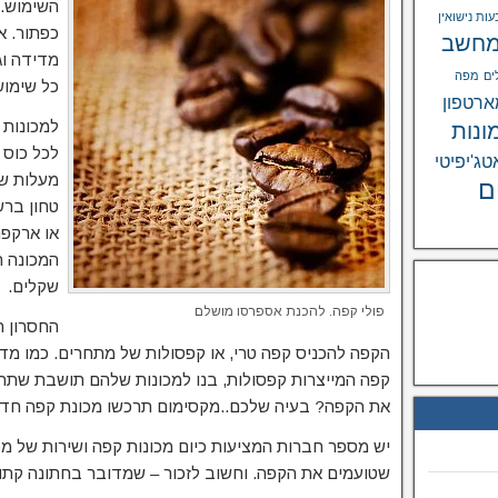
השימוש. 
ות נישואין
כפתור. א
חשב
מדידה וג
ים
מפה
כל שימוש
רטפון
ונות
לכל כוס 
טג'יפיטי
מעלות ש
ם
טחון ברש
או ארקפה
שקלים.
פולי קפה. להכנת אספרסו מושלם
החסרון ה
הקפה להכניס קפה טרי, או קפסולות של מתחרים. כמו מדפ
קפה המייצרות קפסולות, בנו למכונות שלהם תושבת שתת
את הקפה? בעיה שלכם..מקסימום תרכשו מכונת קפה חד
יש מספר חברות המציעות כיום מכונות קפה ושירות של מכ
שטועמים את הקפה. וחשוב לזכור – שמדובר בחתונה קתול