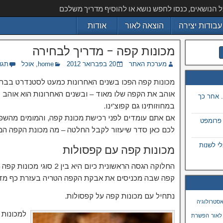
ל הנושאים, כנסו לחפש נושא או להוסיף מדריך משלכם
עבודות יצירה
הוצאה לאור
אודות
מכונות קפה – מדריך לבחירה
מערכת האתר
20 בפברואר 2012
home
,
אוכל
תגו
מכונות קפה הפכו בשנים האחרונות כמעט לסטנדרט בבת
אוהב את הקפה שלו מאוד – ובשנים האחרונות הוא אוהב 
 אחר כך
במחוזותינו גם קפוצ'ינו.
אם אתם עומדים לפני רכישת מכונת קפה, והמומים מהשפ
 פרומפט
לכם כאן סדר שיעזור לקבל החלטה – מה מכונת הקפה המ
 בתמונה באמצעות ai, מבלי לשנות
מכונות קפה עם קפסולות
החלוקה הגסה הראשונית כיום הי
קפה שבה מכניסים את אבקת הקפה הטריה בעזרת כף מד
נתחיל עם מכונות קפה על קפסולות.
סטרולוגיה
למכונות א
לאור
הפשרת