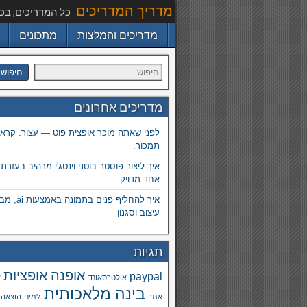
מדריך המדריכים
כל המדריכים, בכ
מדריכים והמלצות
מתכונים
מדריכים אחרונים
לפני שאתה מוכר אופצית פוט — עצור. קרא.
תמכור.
איך ליצור פוסטר בוטני וינטג'י מרהיב בעזרת
אחד מדויק
איך להחליף פנים
עיצוב וסגנון
תגיות
אופנה
אופציות
paypal
אולטרסאונד
א
בינה מלאכותית
אתר
ג'מיני
הוצאה 