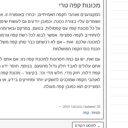
מכונות קפה טרי
המקצוענים ואוהבי הקפה האמיתיים, יבחרו באופציה זו.
ושומרים עליו בצורה נכונה, וכמובן יודעים גם לעשות שי
על כל מכונת קפה עם קפסולות, בטעם, במרקם ובארומה. כ
להתחייב לקפה ספציפי. אפשר לבוא לכל רשת קפה גורמה,
למכונה שלכם. זאת – אם לא רכשתם כבר טוחן קפה משלכם,
הכנת כוס הקפה המושלמת.
עם זאת, יש גם כמה חסרונות למכונת קפה כזו: אם אתם ל
אתם עלולים לאבד חלק גדול מהטעם. בנוסף, חוסר ידע וה
קפח דלוח, חזק מדי, חלש מדי וכו'. בקיצור – מכונת קפה
לאוהבי הקפה שמוכנים להשקיע יותר ומחזיקים בידע, או 
המציינים הוא כמובן קפה מעולה.
Updated: 25 בנובמבר 2014 —
תגיות:
קפה
← לפוסט הקודם