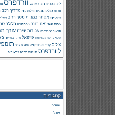
וורדפרס
לחם
השכרת רכב בישראל
טבע
מ
מדריך רכב
טריות
כבלים
כוכבים ומזלות
לווין
מסחר במניות
מסך רחב
מיסטיקה
מסלול
נאנו בננה
סלולר
סמא
מפות
משל
נומרולוגיה
עורך תמ
עבודות יצירה
ספא
ספר הדרכה
פייפאל
צ'א
עיסוי
עריכת קבצי png
פיתה בפריזר
תוספי
צילום
קלפי טארוט
קפה
שמלות ערב
לוורדפרס
תוצאות בדיקה בריאותית
קטגוריות
home
אוכל