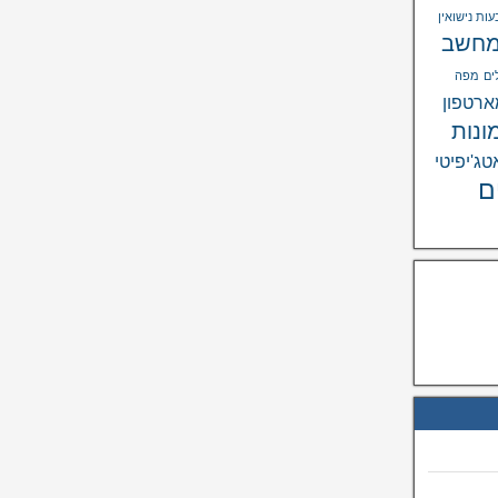
ות נישואין
חשב
ים
מפה
רטפון
ונות
טג'יפיטי
ם