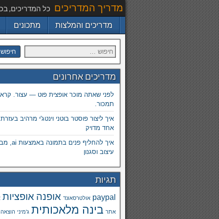
מדריך המדריכים
כל המדריכים, בכ
מדריכים והמלצות
מתכונים
מדריכים אחרונים
לפני שאתה מוכר אופצית פוט — עצור. קרא.
תמכור.
איך ליצור פוסטר בוטני וינטג'י מרהיב בעזרת
אחד מדויק
איך להחליף פנים
עיצוב וסגנון
תגיות
אופנה
אופציות
paypal
אולטרסאונד
א
בינה מלאכותית
אתר
ג'מיני
הוצאה 