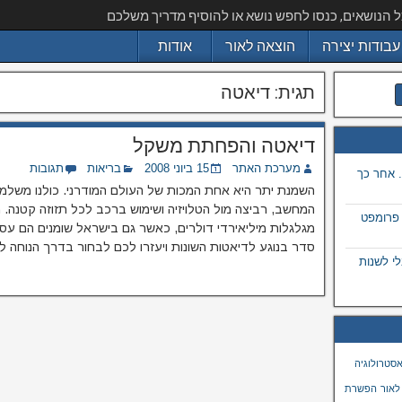
ל הנושאים, כנסו לחפש נושא או להוסיף מדריך משלכם
עבודות יצירה
הוצאה לאור
אודות
תגית:
דיאטה
דיאטה והפחתת משקל
מערכת האתר
15 ביוני 2008
בריאות
תגובות
 אחר כך
השמנת יתר היא אחת המכות של העולם המודרני. כולנו משלמי
המחשב, רביצה מול הטלויזיה ושימוש ברכב לכל תזוזה קטנה. מ
 פרומפט
מגלגלות מיליאירדי דולרים, כאשר גם בישראל שומנים הם עסק
סדר בנוגע לדיאטות השונות ויעזרו לכם לבחור בדרך הנוחה ל
 בתמונה באמצעות ai, מבלי לשנות
סטרולוגיה
לאור
הפשרת