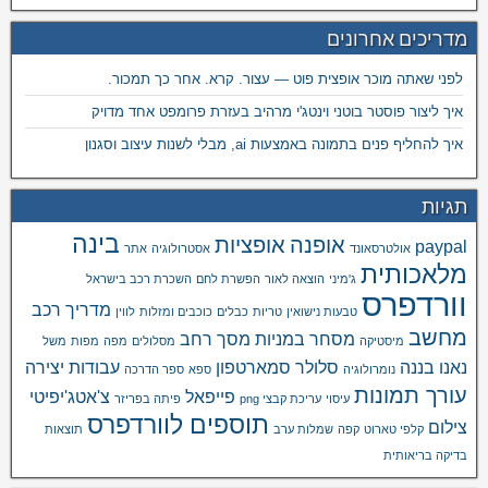
מדריכים אחרונים
לפני שאתה מוכר אופצית פוט — עצור. קרא. אחר כך תמכור.
איך ליצור פוסטר בוטני וינטג'י מרהיב בעזרת פרומפט אחד מדויק
איך להחליף פנים בתמונה באמצעות ai, מבלי לשנות עיצוב וסגנון
תגיות
בינה
אופנה
אופציות
paypal
אולטרסאונד
אסטרולוגיה
אתר
מלאכותית
ג'מיני
הוצאה לאור
הפשרת לחם
השכרת רכב בישראל
וורדפרס
מדריך רכב
טבעות נישואין
טריות
כבלים
כוכבים ומזלות
לווין
מחשב
מסחר במניות
מסך רחב
מיסטיקה
מסלולים
מפה
מפות
משל
נאנו בננה
סלולר
סמארטפון
עבודות יצירה
נומרולוגיה
ספא
ספר הדרכה
עורך תמונות
פייפאל
צ'אטג'יפיטי
עיסוי
עריכת קבצי png
פיתה בפריזר
תוספים לוורדפרס
צילום
קלפי טארוט
קפה
שמלות ערב
תוצאות
בדיקה בריאותית